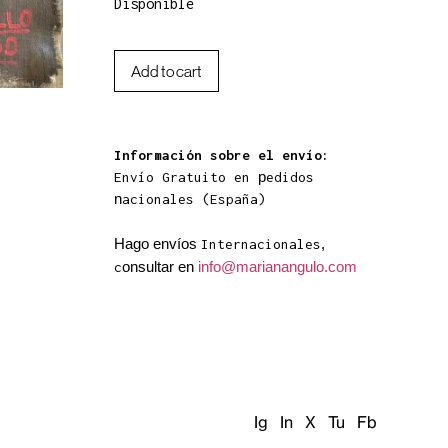
Disponible
Add to cart
Información sobre el envío:
p
Envío Gratuito en
edidos
n
acionales (España)
Hago envíos
,
Internacionales
onsultar en
info@marianangulo.com
c
Ig
In
X
Tu
Fb