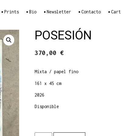
•
•
•
•
•
Prints
Bio
Newsletter
Contacto
Cart
POSESIÓN
370,00
€
Míxta / papel fino
161 x 45 cm
2026
Disponible