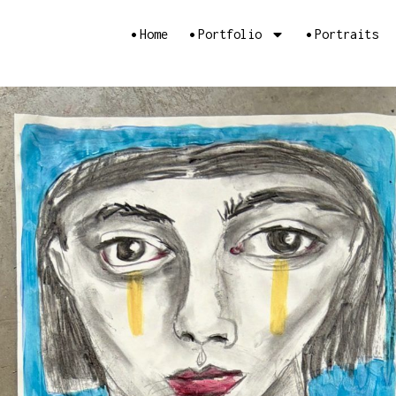
•
•
•
Home
Portfolio
Portraits