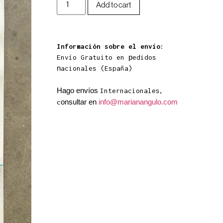
Add to cart
Información sobre el envío:
p
Envío Gratuito en
edidos
n
acionales (España)
Hago envíos
,
Internacionales
onsultar en
info@marianangulo.com
c