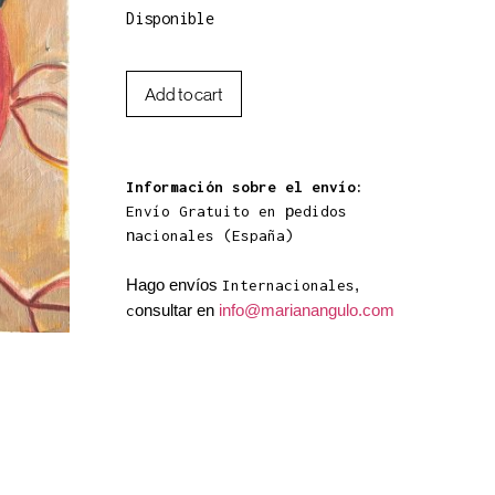
Disponible
Add to cart
Información sobre el envío:
p
Envío Gratuito en
edidos
n
acionales (España)
Hago envíos
,
Internacionales
onsultar en
info@marianangulo.com
c