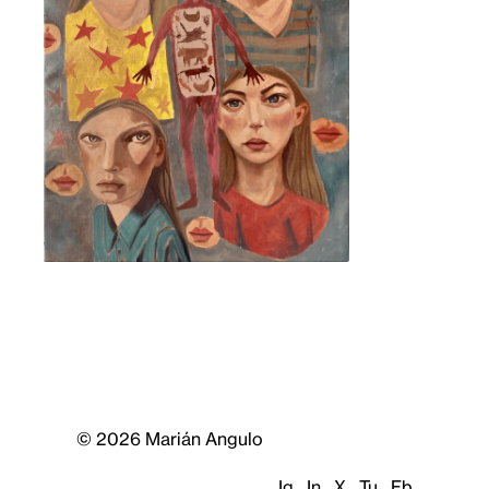
© 2026 Marián Angulo
Ig
In
X
Tu
Fb